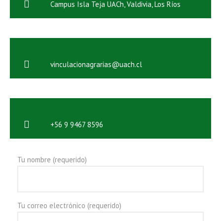
Campus Isla Teja UACh, Valdivia, Los Ríos
vinculacionagrarias@uach.cl
+56 9 9467 8596
Tu nombre (requerido)
Tu correo electrónico (requerido)